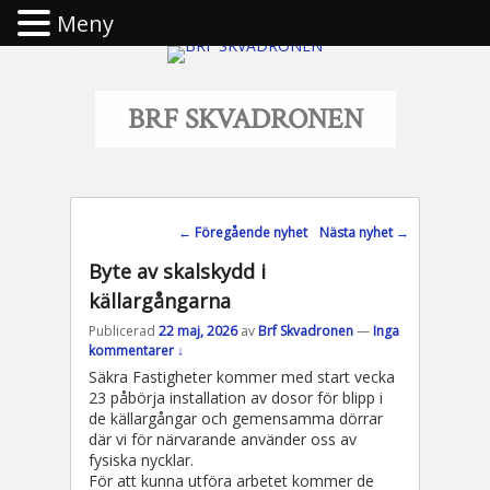
Meny
BRF SKVADRONEN
Inläggsnavigering
←
Föregående nyhet
Nästa nyhet
→
Byte av skalskydd i
källargångarna
Publicerad
22 maj, 2026
av
Brf Skvadronen
—
Inga
kommentarer ↓
Säkra Fastigheter kommer med start vecka
23 påbörja installation av dosor för blipp i
de källargångar och gemensamma dörrar
där vi för närvarande använder oss av
fysiska nycklar.
För att kunna utföra arbetet kommer de